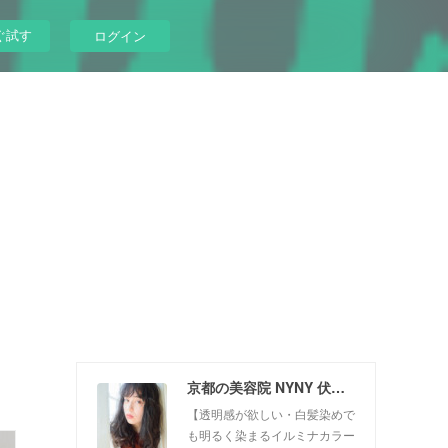
ぐ試す
ログイン
京都の美容院 NYNY 伏見桃山店
【透明感が欲しい・白髪染めで
も明るく染まるイルミナカラー