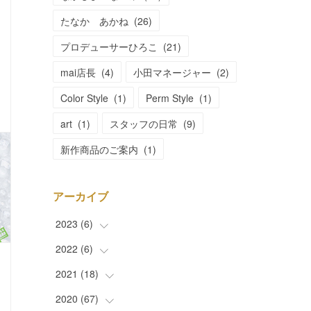
たなか あかね
(
26
)
プロデューサーひろこ
(
21
)
mai店長
(
4
)
小田マネージャー
(
2
)
Color Style
(
1
)
Perm Style
(
1
)
art
(
1
)
スタッフの日常
(
9
)
新作商品のご案内
(
1
)
アーカイブ
2023
(
6
)
2022
(
6
(
)
1
)
(
5
)
2021
(
18
(
1
)
)
(
1
)
2020
(
67
(
2
)
)