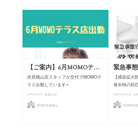
【ご案内】6月MOMOテ…
緊急事態
伏見桃山店スタッフが交代でMOMOテ
【感染拡大
ラス出勤しています⭐️
発令時の対
2021.05.13 13:19
2021.04.24 06:49
お知らせ
お
NYNY伏見桃山
NYNY伏