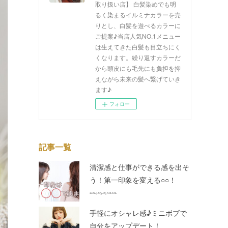
取り扱い店】 白髪染めでも明
るく染まるイルミナカラーを売
りとし、白髪を遊べるカラーに
ご提案♪当店人気NO.1メニュー
は生えてきた白髪も目立ちにく
くなります。繰り返すカラーだ
から頭皮にも毛先にも負担を抑
えながら未来の髪へ繋げていき
ます♪
フォロー
記事一覧
清潔感と仕事ができる感を出そ
う！第一印象を変える○○！
2023.05.05 02:02
手軽にオシャレ感♪ミニボブで
自分をアップデート！