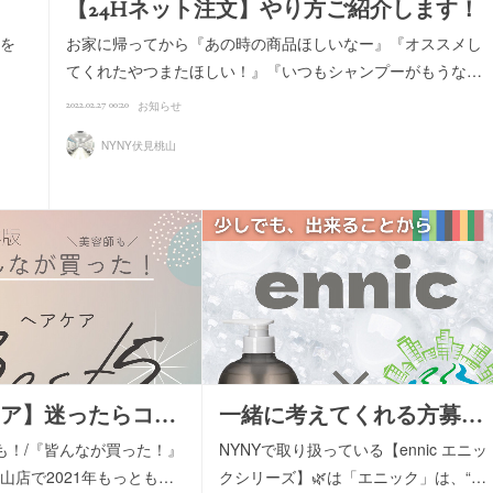
【24Hネット注文】やり方ご紹介します！
ジを
お家に帰ってから『あの時の商品ほしいなー』『オススメし
てくれたやつまたほしい！』『いつもシャンプーがもうな…
2022.02.27 00:20
お知らせ
NYNY伏見桃山
ア】迷ったらコ…
一緒に考えてくれる方募…
！/『皆んなが買った！』
NYNYで取り扱っている【ennic エニッ
桃山店で2021年もっとも…
クシリーズ】🌿は「エニック」は、“…