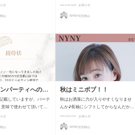
2021.12.06 05:58
らせ
お知らせ
見桃山
NYNY伏見桃山
ンパーティへの…
秋はミニボブ！！
と記載していますが、パーテ
秋はお洒落に力が入りやすくなりませ
う意味で使わせて頂いて…
んか♪長袖にシフトしてからなんだか…
2021.09.26 12:57
らせ
お知らせ
見桃山
NYNY伏見桃山