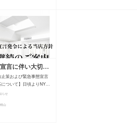
宣言に伴い大切…
防止策および緊急事態宣言
応について】日頃よりNY…
知らせ
見桃山