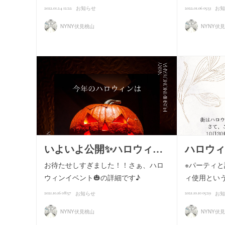
2022.01.24 12:22
2022.01.06 05:53
お知らせ
お知
NYNY伏見桃山
NYNY伏
いよいよ公開✨ハロウィ…
ハロウィ
お待たせしすぎました！！さぁ、ハロ
※パーティ
ウィンイベント🎃の詳細です♪
ィ使用とい
2021.10.16 08:57
2021.10.10 05:29
お知らせ
お知
NYNY伏見桃山
NYNY伏