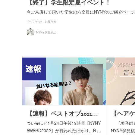
【終了】学生限定夏イベント！
今ご来店して頂いた学生の方全員にNYNYのご紹介ペー
2022.07.15 05:55
お知らせ
NYNY伏見桃山
【速報】ベストオブ2022…
【ヘアケ
つい先ほど1月24日午後19時頃【NYNY
\美容師も
AWARD2022】が行われたばかり。N…
NYNY伏見