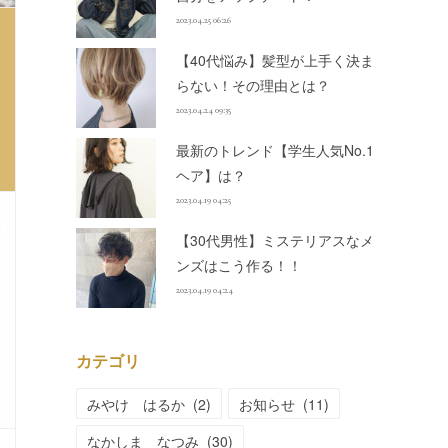
2023.04.25 06:26
【40代悩み】髪型が上手く決ま
らない！その理由とは？
2023.04.24 09:35
最新のトレンド【学生人気No.1
ヘア】は？
2023.04.19 04:25
【30代男性】ミステリアスなメ
ンズはこう作る！！
2023.04.19 04:24
カテゴリ
みやけ はるか
(
2
)
お知らせ
(
11
)
なかしま なつみ
(
30
)