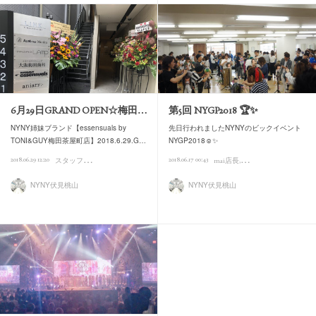
6月29日GRAND OPEN☆梅田…
第5回 NYGP2018 🏆✨
NYNY姉妹ブランド【essensuals by
先日行われましたNYNYのビックイベント
TONI&GUY梅田茶屋町店】2018.6.29.G…
NYGP2018☺️✨
ス
タッフの日常
2018.06.29 12:20
2018.06.17 00:43
mai店長
スタッフの日常
NYNY伏見桃山
NYNY伏見桃山