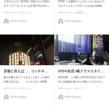
12月ももうすぐ後半戦！師走だけに気持ち
NYNY には撮影チームがたくさんあるんで
までソワソワしちゃいます😆12月は年に…
すよアシスタントのチームもあれば経験…
ス
タッフの日常
2018.12.13 07:39
2018.07.22 14:45
mai店長
art
スタッフの日常
NYNY伏見桃山
NYNY伏見桃山
京都と言えば、、コンチキ…
NYNY全店 S級クラススタイ…
夏も本番に近づいてきましたね！この夏の
毎年恒例、この夏にはNYNY全店から2017
京都と言えば、、、コンチキチン♪祇園…
年に高成績を残されたS級クラスのスタ…
ス
タッフの日常
ス
タッフの日常
2018.07.16 01:09
2018.07.04 11:10
NYNY伏見桃山
NYNY伏見桃山