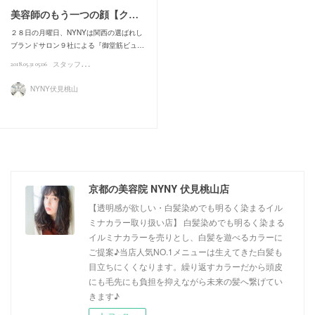
美容師のもう一つの顔【ク…
２８日の月曜日、NYNYは関西の選ばれし
ブランドサロン９社による『御堂筋ビュ…
ス
タッフの日常
2018.05.31 05:06
NYNY伏見桃山
京都の美容院 NYNY 伏見桃山店
【透明感が欲しい・白髪染めでも明るく染まるイル
ミナカラー取り扱い店】 白髪染めでも明るく染まる
イルミナカラーを売りとし、白髪を遊べるカラーに
ご提案♪当店人気NO.1メニューは生えてきた白髪も
目立ちにくくなります。繰り返すカラーだから頭皮
にも毛先にも負担を抑えながら未来の髪へ繋げてい
きます♪