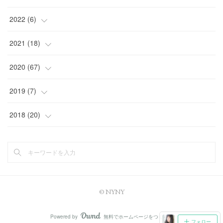
(
1
)
2022
(
6
)
(
5
)
(
1
)
2021
(
18
)
(
1
)
(
2
)
2020
(
67
)
(
2
)
(
2
)
(
1
)
2019
(
7
)
(
2
)
(
1
)
(
3
)
(
1
)
2018
(
20
)
(
1
)
(
1
)
(
1
)
(
2
)
(
4
)
(
9
)
(
1
)
(
2
)
(
4
)
(
23
)
(
4
)
(
2
)
© NYNY
(
1
)
(
16
)
(
1
)
Powered by
無料でホームページをつくろう
AmebaOwnd
フォロー