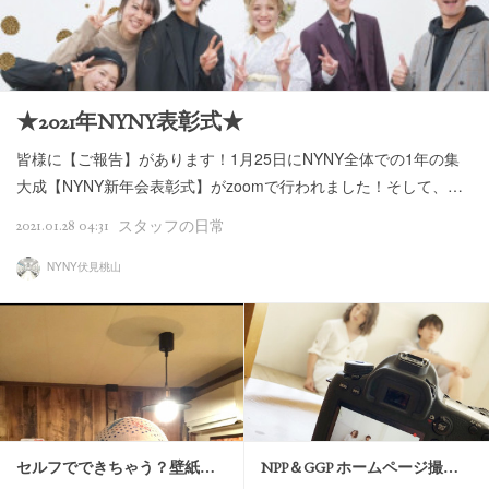
★2021年NYNY表彰式★
皆様に【ご報告】があります！1月25日にNYNY全体での1年の集
大成【NYNY新年会表彰式】がzoomで行われました！そして、…
2021.01.28 04:31
スタッフの日常
NYNY伏見桃山
セルフでできちゃう？壁紙…
NPP＆GGP ホームページ撮…