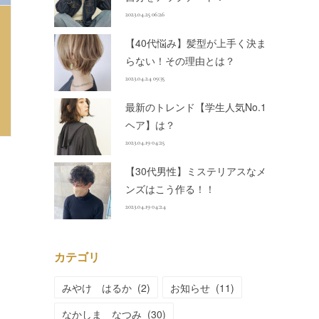
2023.04.25 06:26
【40代悩み】髪型が上手く決ま
らない！その理由とは？
2023.04.24 09:35
最新のトレンド【学生人気No.1
ヘア】は？
2023.04.19 04:25
【30代男性】ミステリアスなメ
ンズはこう作る！！
2023.04.19 04:24
カテゴリ
みやけ はるか
(
2
)
お知らせ
(
11
)
なかしま なつみ
(
30
)