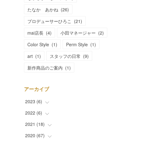
たなか あかね
(
26
)
プロデューサーひろこ
(
21
)
mai店長
(
4
)
小田マネージャー
(
2
)
Color Style
(
1
)
Perm Style
(
1
)
art
(
1
)
スタッフの日常
(
9
)
新作商品のご案内
(
1
)
アーカイブ
2023
(
6
)
2022
(
6
(
)
1
)
(
5
)
2021
(
18
(
1
)
)
(
1
)
2020
(
67
(
2
)
)