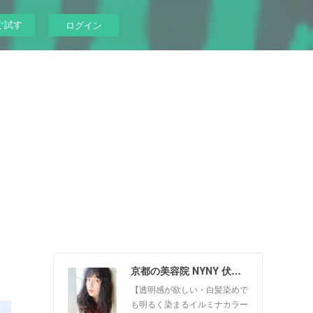
ぐ試す
ログイン
京都の美容院 NYNY 伏見桃山店
【透明感が欲しい・白髪染めで
も明るく染まるイルミナカラー