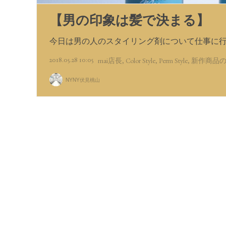
【男の印象は髪で決まる】
今日は男の人のスタイリング剤について仕事に行
2018.05.28 10:05
mai店長
Color Style
Perm Style
新作商品
NYNY伏見桃山